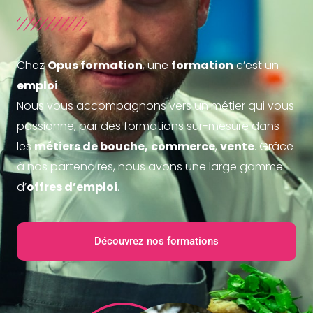
Chez
Opus formation
, une
formation
c’est un
emploi
.
Nous vous accompagnons vers un métier qui vous
passionne, par des formations sur-mesure dans
les
métiers de bouche,
commerce
,
vente
. Grâce
à nos partenaires, nous avons une large gamme
d’
offres d’emploi
.
Découvrez nos formations