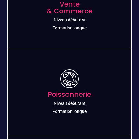
Boucherie
Vente
& Commerce
Découvrez le métier
Niveau débutant​
Formation longue
Vente
& Commerce
Adepte de la relation client et de la
communication
Poissonnerie
Niveau débutant​
Découvrez le métier
Formation longue