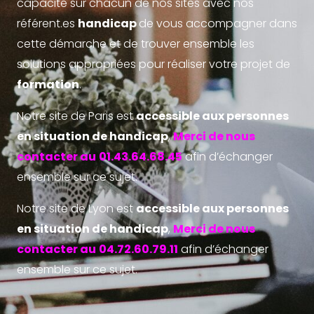
capacité sur chacun de nos sites avec nos
référent.es
handicap
de vous accompagner dans
cette démarche et de trouver ensemble les
solutions appropriées pour réaliser votre projet de
formation
.
Notre site de Paris est
accessible aux personnes
en situation de handicap
,
Merci de nous
contacter au
01.43.64.68.45
afin d’échanger
ensemble sur ce sujet.
Notre site de Lyon est
accessible aux personnes
en situation de handicap
,
Merci de nous
contacter au
04.72.60.79.11
afin d’échanger
ensemble sur ce sujet.