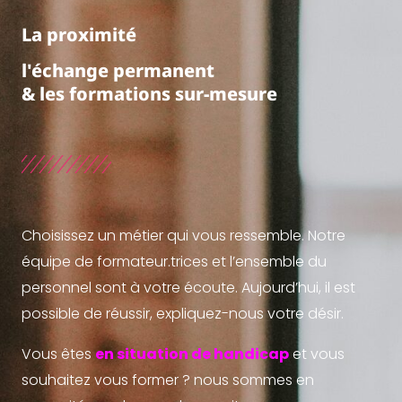
La proximité
l'échange permanent
& les formations sur-mesure
Choisissez un métier qui vous ressemble. Notre
équipe de formateur.trices et l’ensemble du
personnel sont à votre écoute. Aujourd’hui, il est
possible de réussir, expliquez-nous votre désir.
Vous êtes
en situation de handicap
et vous
souhaitez vous former ? nous sommes en