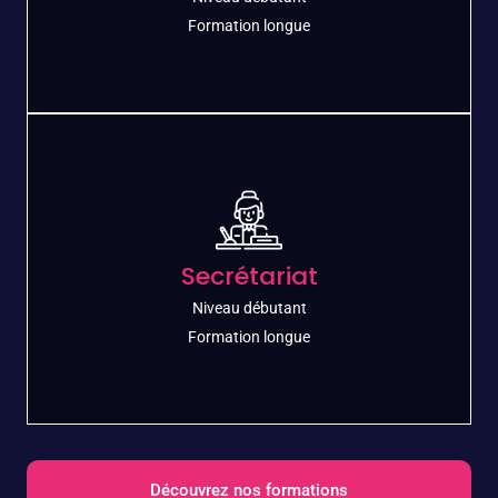
Découvrez le métier
Formation longue
Restauration
Découvrez la Restauration en quelques mois
Secrétariat
Découvrez le métier
Niveau débutant​
Formation longue
Découvrez nos formations