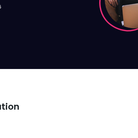
6
ation