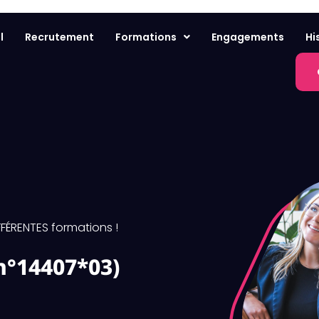
l
Recrutement
Formations
Engagements
Hi
FFÉRENTES formations !
n°14407*03)