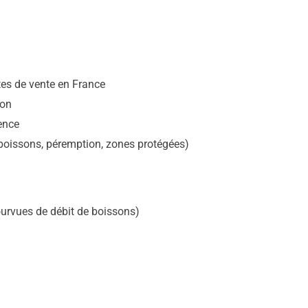
ites de vente en France
ion
cence
 boissons, péremption, zones protégées)
ourvues de débit de boissons)